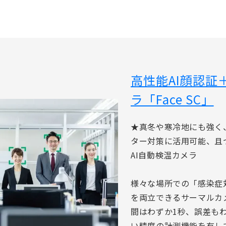
高性能AI顔認証
ラ「Face SC」
★真冬や寒冷地にも強く
ター対策に活用可能、且
AI自動検温カメラ
様々な場所での「感染症
を両立できるサーマルカ
間はわずか1秒、誤差もわ
い精度の計測機能を有し