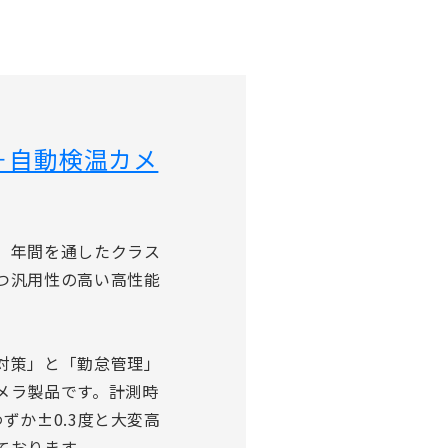
＋自動検温カメ
、年間を通したクラス
つ汎用性の高い高性能
対策」と「勤怠管理」
メラ製品です。計測時
ずか±0.3度と大変高
ております。