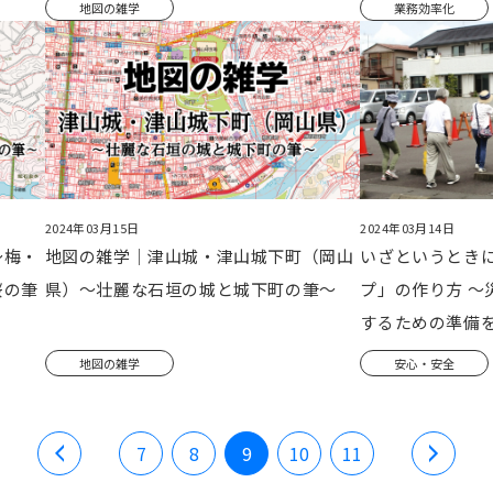
地図の雑学
業務効率化
2024年03月15日
2024年03月14日
～梅・
地図の雑学｜津山城・津山城下町（岡山
いざというとき
桜の筆
県）～壮麗な石垣の城と城下町の筆～
プ」の作り方 ～
するための準備
地図の雑学
安心・安全
7
8
9
10
11