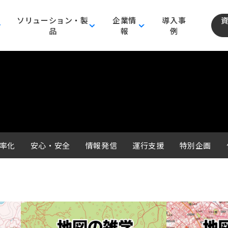
ソリューション・製
企業情
導入事
品
報
例
率化
安心・安全
情報発信
運行支援
特別企画