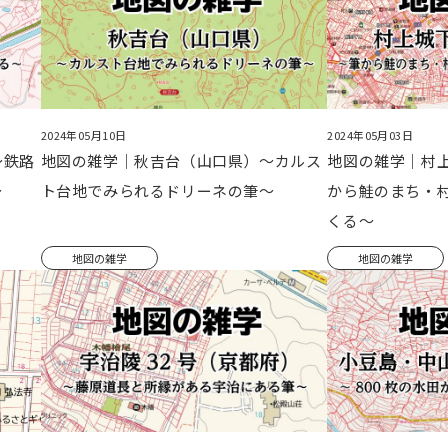
2024年05月10日
2024年05月03日
～鉄路
地図の雑学｜秋吉台（山口県）～カルス
地図の雑学｜村
～
ト台地でみられるドリーネの筆～
から鮭のまち・
くる～
地図の雑学
地図の雑学