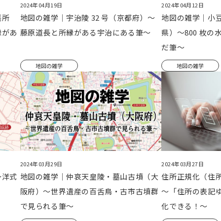
2024年04月19日
2024年04月12日
墓所
地図の雑学｜宇治陵 32 号（京都府）～
地図の雑学｜小
縁があ
藤原道長と所縁がある宇治にある筆～
県）～800 枚
だ筆～
地図の雑学
地図の雑学
2024年03月29日
2024年03月27日
～洋式
地図の雑学｜仲哀天皇陵・墓山古墳（大
住所正規化（住
阪府）～世界遺産の百舌鳥・古市古墳群
～「住所の表記
で見られる筆～
化できる！～