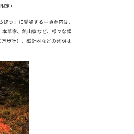
間限定）
べらぼう」に登場する平賀源内は、
、本草家、鉱山家など、様々な顔
（万歩計）、磁針器などの発明は