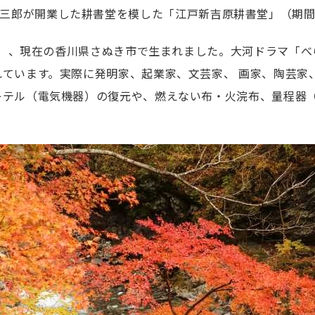
三郎が開業した耕書堂を模した「江戸新吉原耕書堂」（期
3年）、現在の香川県さぬき市で生まれました。大河ドラマ「
ています。実際に発明家、起業家、文芸家、 画家、陶芸家
キテル（電気機器）の復元や、燃えない布・火浣布、量程器