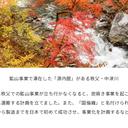
鉱山事業で滞在した「源内居」がある秩父・中津川
た秩父での鉱山事業が立ち行かなくなると、炭焼き事業を起
へ運搬する計画を立てました。また、「国倫織」と名付けら
から製造までを日本で初めて成功させ、事業化を計画するな