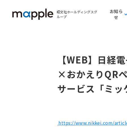
お知ら
昭文社ホールディングスグ
ループ
せ
【WEB】日経
×おかえりQR
サービス「ミッ
https://www.nikkei.com/arti