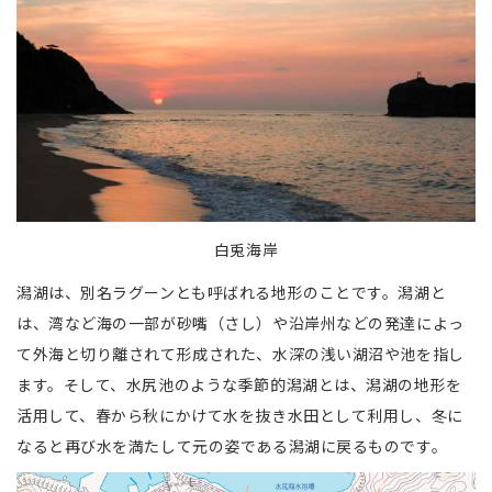
白兎海岸
潟湖は、別名ラグーンとも呼ばれる地形のことです。潟湖と
は、湾など海の一部が砂嘴（さし）や沿岸州などの発達によっ
て外海と切り離されて形成された、水深の浅い湖沼や池を指し
ます。そして、水尻池のような季節的潟湖とは、潟湖の地形を
活用して、春から秋にかけて水を抜き水田として利用し、冬に
なると再び水を満たして元の姿である潟湖に戻るものです。