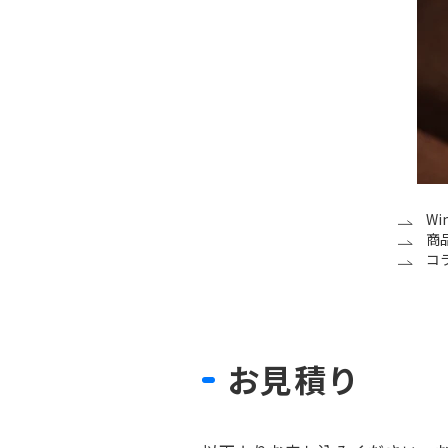
W
商
コ
お見積り