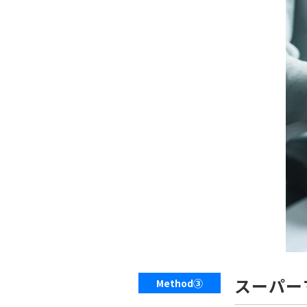
スーパー
Method③