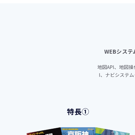
WEBシス
地図API、地図
I、ナビシステ
特長①