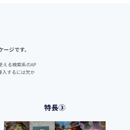
ケージです。
使える検索系のAP
導入するには欠か
特長③