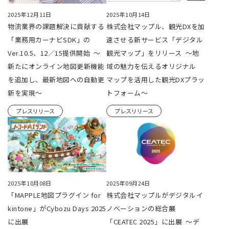
2025年12月11日
2025年10月14日
物流業界の課題解決に貢献する
株式会社マップル、観光DXを加
「業務用カーナビSDK」の
速させる新サービス「デジタル
Ver.10.5、12／15提供開始 ～
観光マップ」をリリース ～地
新たにオンライン地図更新機能
域の魅力を伝えるオリジナル
を追加し、最新地図への自動更
マップを活用した観光DXプラッ
新を実現～
トフォーム～
プレスリリース
プレスリリース
2025年10月08日
2025年09月24日
「MAPPLE地図プラグイン for
株式会社マップルがデジタルイ
kintone」がCybozu Days 2025
ノベーションの総合展
に出展
「CEATEC 2025」に出展 ～デ