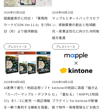
2026年07月02日
2026年06月23日
縦画面表示に対応！「業務用
マップルとオートバックスセブ
カーナビSDK Ver.11.0」を7月6
ン、移動需要の創出と地域観
日（月）より提供開始
光・産業活性化に向けた共同取
組を推進
プレスリリース
プレスリリース
2026年06月04日
2026年04月22日
AI連携で進化！地図活用ソフト
kintoneの地図に直接「描き込
『スーパーマップル・デジタル
む」「重ねる」！MAPPLE地図
27』を7／3に発売 ～周辺情報
プラグイン for kintoneが新機
を一瞬で集約する機能を搭載。
能で物件・現場管理などを強力