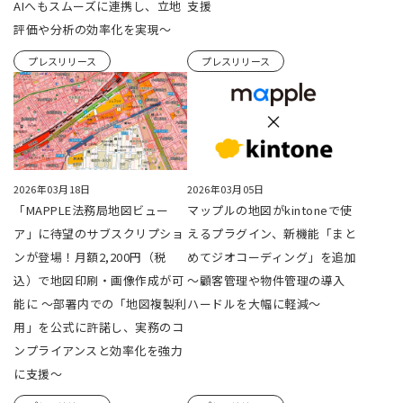
AIへもスムーズに連携し、立地
支援
評価や分析の効率化を実現～
プレスリリース
プレスリリース
2026年03月18日
2026年03月05日
「MAPPLE法務局地図ビュー
マップルの地図がkintoneで使
ア」に待望のサブスクリプショ
えるプラグイン、新機能「まと
ンが登場！月額2,200円（税
めてジオコーディング」を追加
込）で地図印刷・画像作成が可
～顧客管理や物件管理の導入
能に ～部署内での「地図複製利
ハードルを大幅に軽減～
用」を公式に許諾し、実務のコ
ンプライアンスと効率化を強力
に支援～