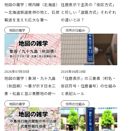
地図の雑学｜幌内線（北海道）
住居表示で主流の「街区方式」
～北海道鉄道発祥の地と、石炭
と珍しい「道路方式」それぞれ
輸送を支えた広大な筆～
の違いとは？
地図の雑学
住所の仕組み
2026年07月03日
2026年06月19日
地図の雑学｜象潟・九十九島
「住居表示」の三要素（町名・
（秋田県）～筆が示す日本三
街区符号・住居番号）の仕組み
景・松島と並ぶ景勝地の跡～
と表記ルール
地図の雑学
住所の仕組み