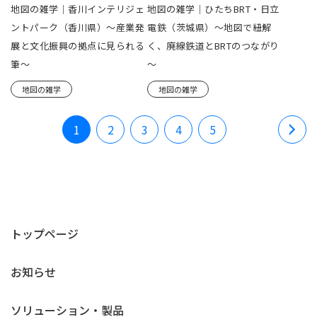
地図の雑学｜香川インテリジェ
地図の雑学｜ひたちBRT・日立
ントパーク（香川県）～産業発
電鉄（茨城県）～地図で紐解
展と文化振興の拠点に見られる
く、廃線鉄道とBRTのつながり
筆～
～
地図の雑学
地図の雑学
1
2
3
4
5
トップページ
お知らせ
ソリューション・製品