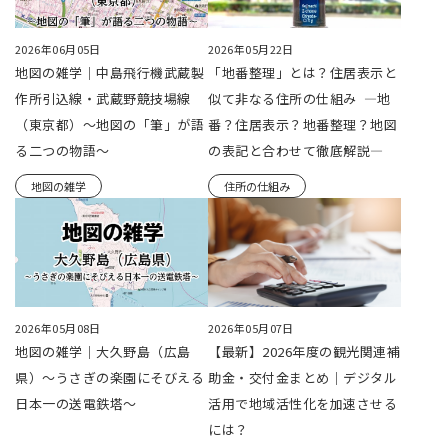
2026年06月05日
2026年05月22日
地図の雑学｜中島飛行機武蔵製
「地番整理」とは？住居表示と
作所引込線・武蔵野競技場線
似て非なる住所の仕組み ―地
（東京都）～地図の「筆」が語
番？住居表示？地番整理？地図
る二つの物語～
の表記と合わせて徹底解説―
地図の雑学
住所の仕組み
2026年05月08日
2026年05月07日
地図の雑学｜大久野島（広島
【最新】2026年度の観光関連補
県）～うさぎの楽園にそびえる
助金・交付金まとめ｜デジタル
日本一の送電鉄塔～
活用で地域活性化を加速させる
には？